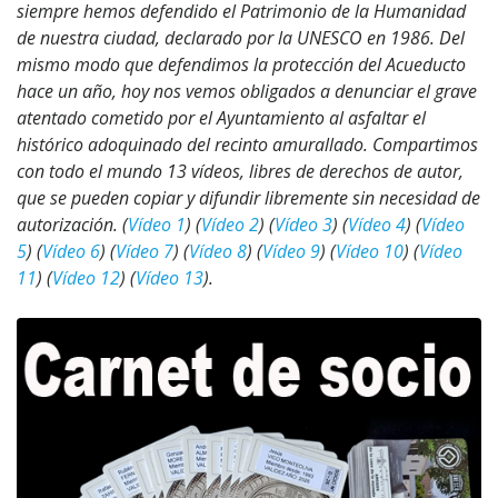
siempre hemos defendido el Patrimonio de la Humanidad
de nuestra ciudad, declarado por la UNESCO en 1986. Del
mismo modo que defendimos la protección del Acueducto
hace un año, hoy nos vemos obligados a denunciar el grave
atentado cometido por el Ayuntamiento al asfaltar el
histórico adoquinado del recinto amurallado. Compartimos
con todo el mundo 13 vídeos, libres de derechos de autor,
que se pueden copiar y difundir libremente sin necesidad de
autorización. (
Vídeo 1
) (
Vídeo 2
) (
Vídeo 3
) (
Vídeo 4
) (
Vídeo
5
) (
Vídeo 6
) (
Vídeo 7
) (
Vídeo 8
) (
Vídeo 9
) (
Vídeo 10
) (
Vídeo
11
) (
Vídeo 12
) (
Vídeo 13
).